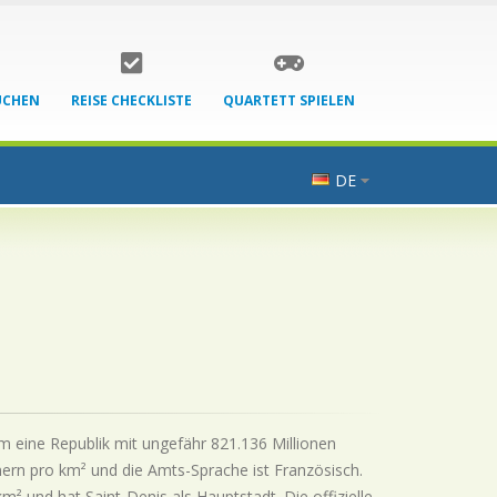
UCHEN
REISE CHECKLISTE
QUARTETT SPIELEN
DE
um eine Republik mit ungefähr 821.136 Millionen
ern pro km² und die Amts-Sprache ist Französisch.
² und hat Saint-Denis als Hauptstadt. Die offizielle