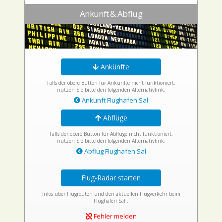
Ankunft & Abflug
Ankünfte
Falls der obere Button für Ankünfte nicht funktioniert,
nutzen Sie bitte den folgenden Alternativlink:
Ankunft Flughafen Sal
Abflüge
Falls der obere Button für Abflüge nicht funktioniert,
nutzen Sie bitte den folgenden Alternativlink:
Abflug Flughafen Sal
Flug-Radar starten
Infos über Flugrouten und den aktuellen Flugverkehr beim
Flughafen Sal .
Fehler melden