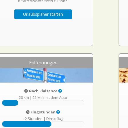
mit dem schönsten Wetter zu finden.
Urlaubsplaner starten
Entfernungen
Nach Plaisance
20 km
|
25 Min mit dem Auto
Flugstunden
12 Stunden
|
Direktflug