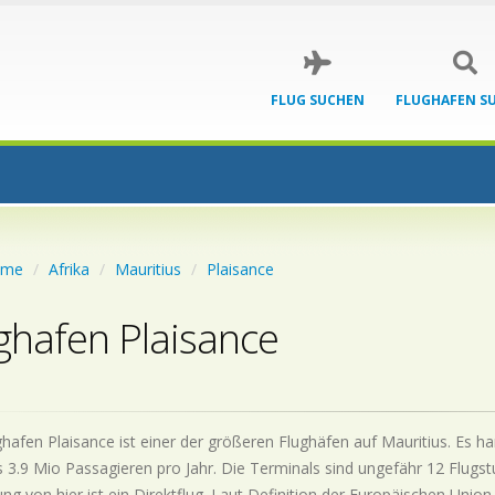
FLUG SUCHEN
FLUGHAFEN S
ome
Afrika
Mauritius
Plaisance
ghafen Plaisance
hafen Plaisance ist einer der größeren Flughäfen auf Mauritius. Es ha
 3.9 Mio Passagieren pro Jahr. Die Terminals sind ungefähr 12 Flugst
ng von hier ist ein Direktflug. Laut Definition der Europäischen Union 