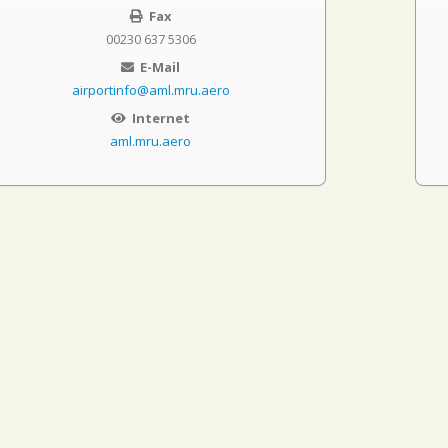
Fax
00230 637 5306
E-Mail
airportinfo@aml.mru.aero
Internet
aml.mru.aero