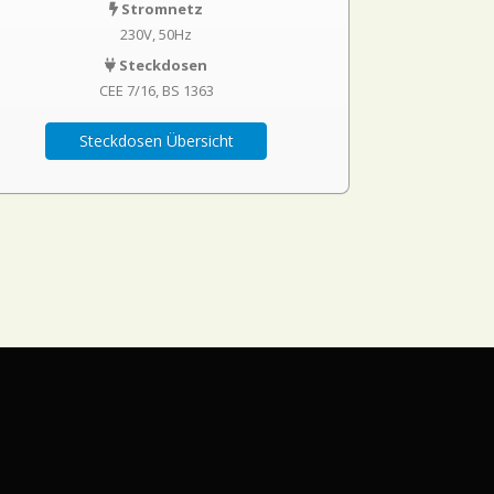
Stromnetz
230V, 50Hz
Steckdosen
CEE 7/16
BS 1363
Steckdosen Übersicht