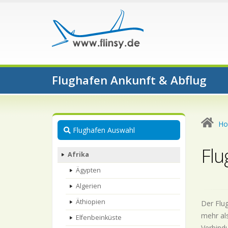
Flughafen Ankunft & Abflug
H
Flughafen Auswahl
Flu
Afrika
Ägypten
Algerien
Äthiopien
Der Flug
mehr als
Elfenbeinküste
Verbindu