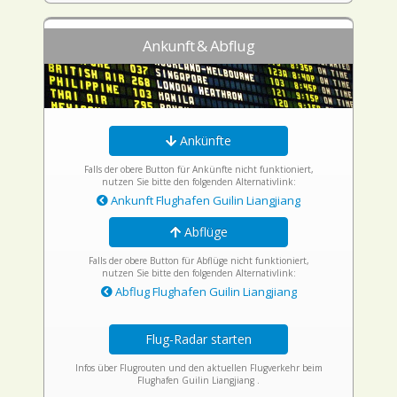
Ankunft & Abflug
Ankünfte
Falls der obere Button für Ankünfte nicht funktioniert,
nutzen Sie bitte den folgenden Alternativlink:
Ankunft Flughafen Guilin Liangjiang
Abflüge
Falls der obere Button für Abflüge nicht funktioniert,
nutzen Sie bitte den folgenden Alternativlink:
Abflug Flughafen Guilin Liangjiang
Flug-Radar starten
Infos über Flugrouten und den aktuellen Flugverkehr beim
Flughafen Guilin Liangjiang .