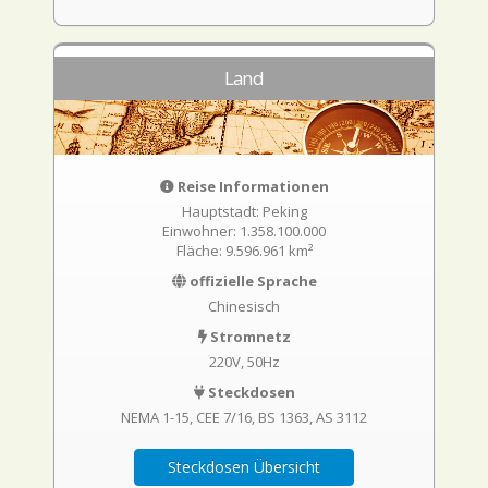
Land
Reise Informationen
Hauptstadt: Peking
Einwohner: 1.358.100.000
Fläche: 9.596.961 km²
offizielle Sprache
Chinesisch
Stromnetz
220V, 50Hz
Steckdosen
NEMA 1-15
CEE 7/16
BS 1363
AS 3112
Steckdosen Übersicht