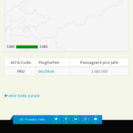
3,683
3,683
3,683
3,683
IATA Code
Flughafen
Passagiere pro Jahr
FRU
Bischkek
3.683.000
eine Seite zurück
Mit Freunden teilen: