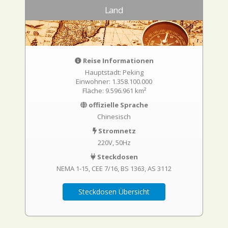
Land
Reise Informationen
Hauptstadt: Peking
Einwohner: 1.358.100.000
Fläche: 9.596.961 km²
offizielle Sprache
Chinesisch
Stromnetz
220V, 50Hz
Steckdosen
NEMA 1-15
CEE 7/16
BS 1363
AS 3112
Steckdosen Übersicht