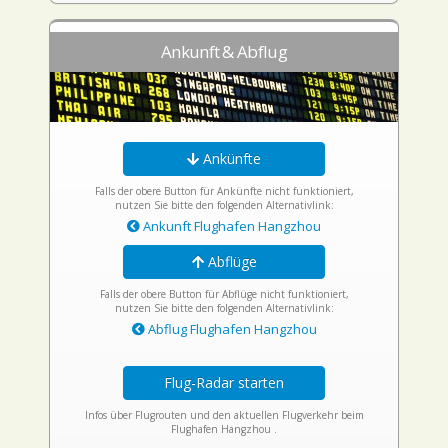
Ankunft & Abflug
Ankünfte
Falls der obere Button für Ankünfte nicht funktioniert,
nutzen Sie bitte den folgenden Alternativlink:
Ankunft Flughafen Hangzhou
Abflüge
Falls der obere Button für Abflüge nicht funktioniert,
nutzen Sie bitte den folgenden Alternativlink:
Abflug Flughafen Hangzhou
Flug-Radar starten
Infos über Flugrouten und den aktuellen Flugverkehr beim
Flughafen Hangzhou .