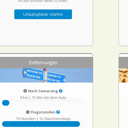
mit dem schönsten Wetter zu finden.
Urlaubsplaner starten
Entfernungen
Nach Semarang
9 km
|
15 Min mit dem Auto
Flugstunden
19 Stunden
|
1x Zwischenstopp