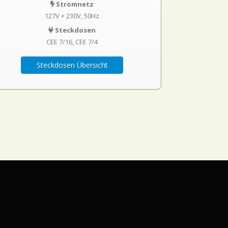
Stromnetz
127V + 230V, 50Hz
Steckdosen
CEE 7/16
CEE 7/4
Steckdosen Übersicht