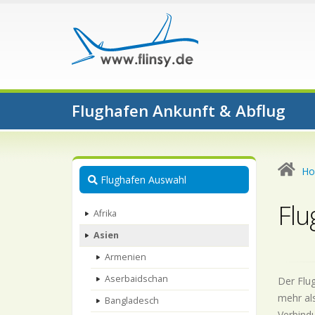
Flughafen Ankunft & Abflug
H
Flughafen Auswahl
Flu
Afrika
Asien
Armenien
Aserbaidschan
Der Flug
mehr als
Bangladesch
Verbindu