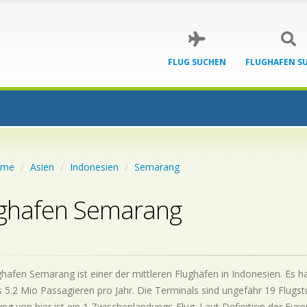
FLUG SUCHEN
FLUGHAFEN S
ome
Asien
Indonesien
Semarang
ghafen Semarang
hafen Semarang ist einer der mittleren Flughäfen in Indonesien. Es h
 5.2 Mio Passagieren pro Jahr. Die Terminals sind ungefähr 19 Flugst
ng von hier ist ein 1 Zwischenlandungs-Flug. Laut Definition der Euro