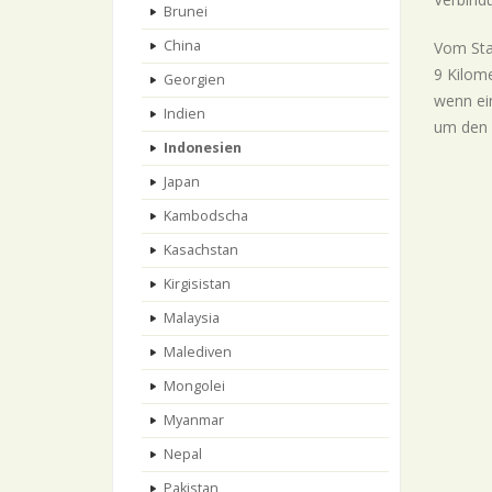
Brunei
China
Vom Sta
9 Kilom
Georgien
wenn ein
Indien
um den a
Indonesien
Japan
Kambodscha
Kasachstan
Kirgisistan
Malaysia
Malediven
Mongolei
Myanmar
Nepal
Pakistan