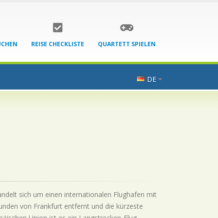
UCHEN
REISE CHECKLISTE
QUARTETT SPIELEN
DE
andelt sich um einen internationalen Flughafen mit
unden von Frankfurt entfernt und die kürzeste
päischen Union ist es ein Langstrecken-Flug.