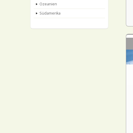
Ozeanien
Südamerika