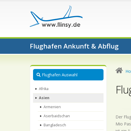
Flughafen Ankunft & Abflug
H
Flughafen Auswahl
Flu
Afrika
Asien
Armenien
Aserbaidschan
Der Flug
Mio Pass
Bangladesch
ist ein 