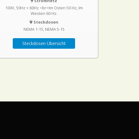
Stromnetz
100V, 50Hz + 60Hz <br>Im Osten 50 Hz, Im
Westen 60 Hz.
Steckdosen
NEMA 1-15
NEMA 5-15
Steckdosen Übersicht