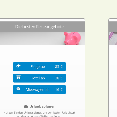
Die besten Reiseangebote
Flüge ab
85 €
Hotel ab
38 €
Mietwagen ab
16 €
Urlaubsplaner
Nutzen Sie den Urlaubsplaner, um den besten Urlaubsort
mit dem schönsten Wetter zu finden.