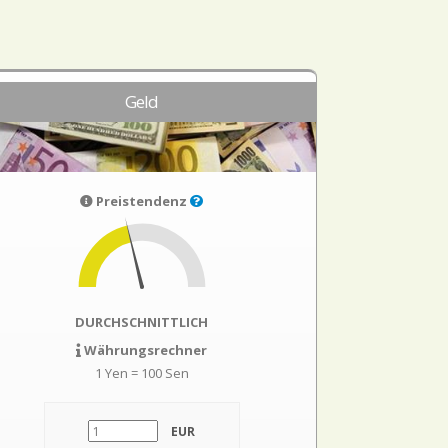
Geld
Preistendenz
DURCHSCHNITTLICH
Währungsrechner
1 Yen = 100 Sen
EUR