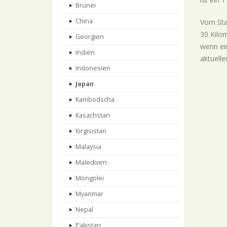
Brunei
China
Vom Sta
30 Kilo
Georgien
wenn ein
Indien
aktuelle
Indonesien
Japan
Kambodscha
Kasachstan
Kirgisistan
Malaysia
Malediven
Mongolei
Myanmar
Nepal
Pakistan