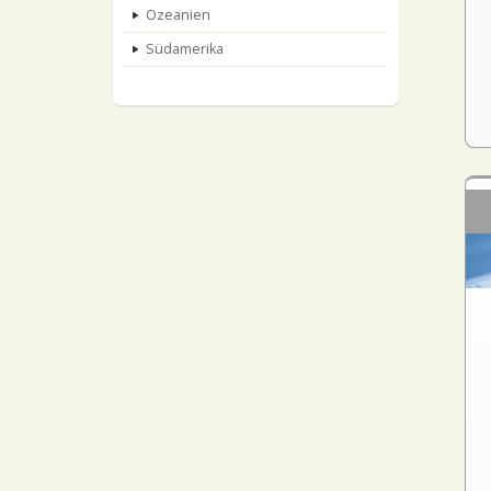
Ozeanien
Südamerika