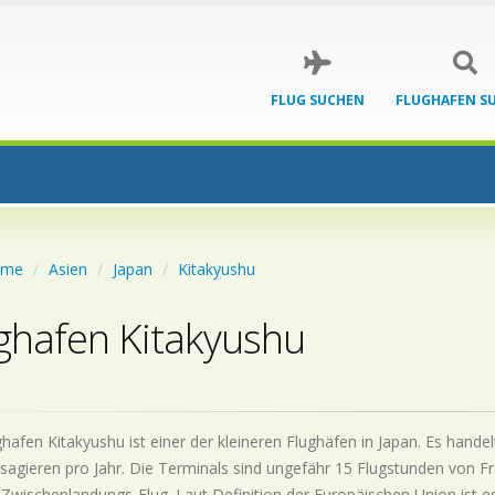
FLUG SUCHEN
FLUGHAFEN S
ome
Asien
Japan
Kitakyushu
ghafen Kitakyushu
hafen Kitakyushu ist einer der kleineren Flughäfen in Japan. Es hande
agieren pro Jahr. Die Terminals sind ungefähr 15 Flugstunden von Fra
1 Zwischenlandungs-Flug. Laut Definition der Europäischen Union ist e