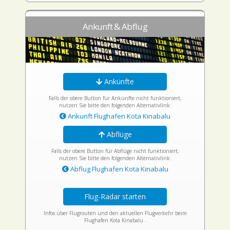
Ankunft & Abflug
Ankünfte
Falls der obere Button für Ankünfte nicht funktioniert,
nutzen Sie bitte den folgenden Alternativlink:
Ankunft Flughafen Kota Kinabalu
Abflüge
Falls der obere Button für Abflüge nicht funktioniert,
nutzen Sie bitte den folgenden Alternativlink:
Abflug Flughafen Kota Kinabalu
Flug-Radar starten
Infos über Flugrouten und den aktuellen Flugverkehr beim
Flughafen Kota Kinabalu .