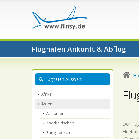
Flughafen Ankunft & Abflug
H
Flughafen Auswahl
Flu
Afrika
Asien
Armenien
Aserbaidschan
Der Flug
Flughafe
Bangladesch
kürzeste