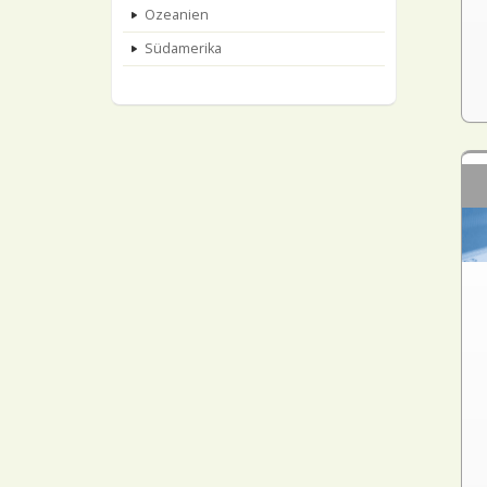
Ozeanien
Südamerika