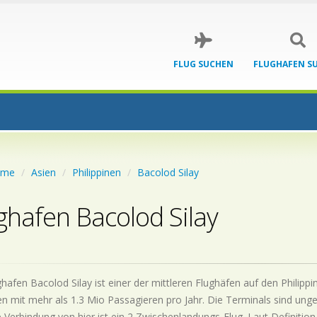
FLUG SUCHEN
FLUGHAFEN S
ome
Asien
Philippinen
Bacolod Silay
ghafen Bacolod Silay
hafen Bacolod Silay ist einer der mittleren Flughäfen auf den Philippi
n mit mehr als 1.3 Mio Passagieren pro Jahr. Die Terminals sind unge
 Verbindung von hier ist ein 2 Zwischenlandungs-Flug. Laut Definition