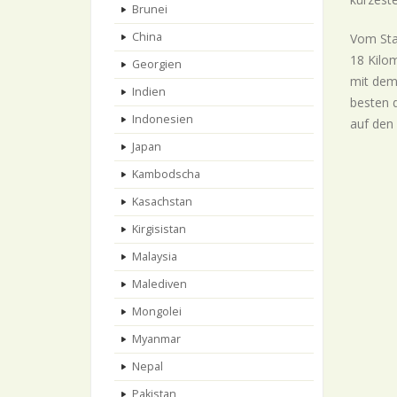
Brunei
China
Vom Sta
18 Kilom
Georgien
mit dem 
Indien
besten d
Indonesien
auf den 
Japan
Kambodscha
Kasachstan
Kirgisistan
Malaysia
Malediven
Mongolei
Myanmar
Nepal
Pakistan