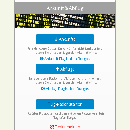
Ankunft & Abflug
Ankünfte
Falls der obere Button für Ankünfte nicht funktioniert,
nutzen Sie bitte den folgenden Alternativlink:
Ankunft Flughafen Burgas
Abflüge
Falls der obere Button für Abflüge nicht funktioniert,
nutzen Sie bitte den folgenden Alternativlink:
Abflug Flughafen Burgas
Flug-Radar starten
Infos über Flugrouten und den aktuellen Flugverkehr beim
Flughafen Burgas .
Fehler melden