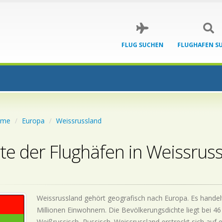
FLUG SUCHEN
FLUGHAFEN S
ome
Europa
Weissrussland
te der Flughäfen in Weissrus
Weissrussland gehört geografisch nach Europa. Es handelt
Millionen Einwohnern. Die Bevölkerungsdichte liegt bei 
Weißrussisch, Russisch. Weissrussland erstreckt sich auf