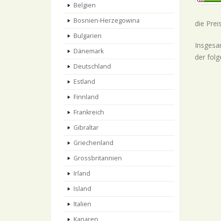
Belgien
Bosnien-Herzegowina
die Pre
Bulgarien
Insgesam
Dänemark
der folg
Deutschland
Estland
Finnland
Frankreich
Gibraltar
Griechenland
Grossbritannien
Irland
Island
Italien
Kanaren