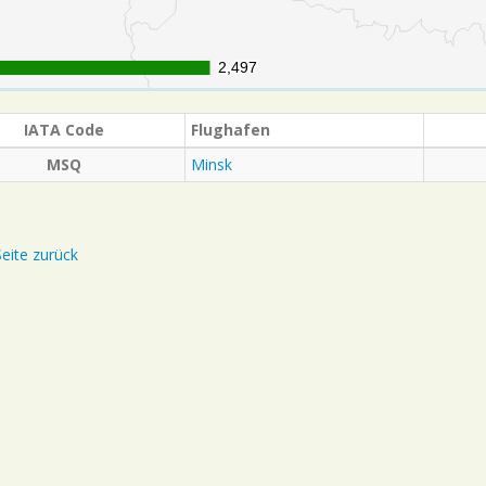
2,497
2,497
IATA Code
Flughafen
MSQ
Minsk
eite zurück