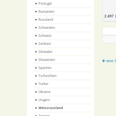
Portugal
Rumänien
2,497
2,497
Russland
Schweden
Schweiz
Serbien
Slowakei
Slowenien
eine S
Spanien
Tschechien
Türkei
Ukraine
Ungarn
Weissrussland
Zypern