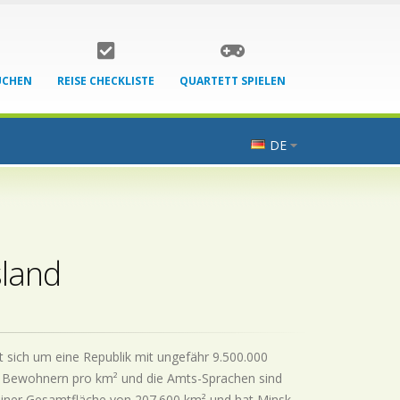
UCHEN
REISE CHECKLISTE
QUARTETT SPIELEN
DE
sland
 sich um eine Republik mit ungefähr 9.500.000
46 Bewohnern pro km² und die Amts-Sprachen sind
 einer Gesamtfläche von 207.600 km² und hat Minsk