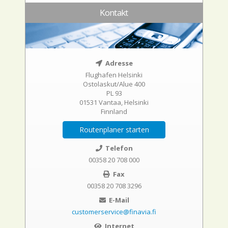
Kontakt
Adresse
Flughafen Helsinki
Ostolaskut/Alue 400
PL 93
01531 Vantaa, Helsinki
Finnland
Routenplaner starten
Telefon
00358 20 708 000
Fax
00358 20 708 3296
E-Mail
customerservice@finavia.fi
Internet