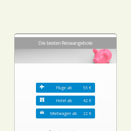
Die besten Reiseangebote
Flüge ab
55 €
Hotel ab
42 €
Mietwagen ab
22 €