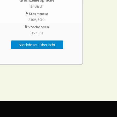
offizielle Sprache
Englisch
Stromnetz
230V, 50Hz
Steckdosen
BS 1363
Steckdosen Übersicht