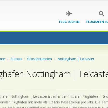
FLUG SUCHEN
FLUGHAFEN S
ome
Europa
Grossbritannien
Nottingham | Leicaster
ghafen Nottingham | Leicast
hafen Nottingham | Leicaster ist einer der mittleren Flughäfen in Gro
ionalen Flughafen mit mehr als 3.2 Mio Passagieren pro Jahr. Die Ter
 und die kürzeste Verbindung von hier ist ein 1 Zwischenlandungs-Flug