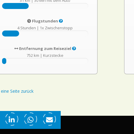
31 km
|
30 Min mit dem Auto
Flugstunden
4 Stunden
|
1x Zwischenstopp
Entfernung zum Reiseziel
752 km
|
Kurzstecke
eine Seite zurück