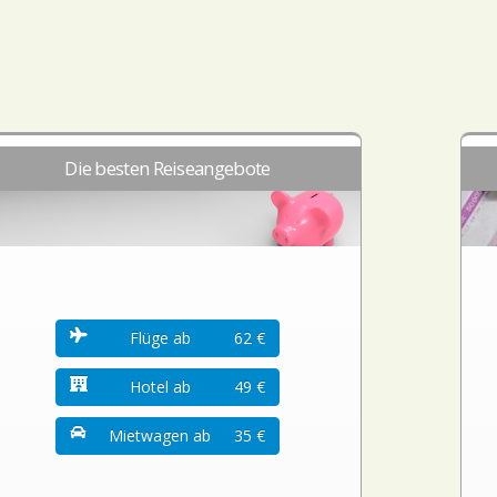
Die besten Reiseangebote
Flüge ab
62 €
Hotel ab
49 €
Mietwagen ab
35 €