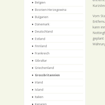
Belgien
Kurzste
Bosnien-Herzegowina
Vom Sta
Bulgarien
Entfernu
Dänemark
kann inn
Deutschland
Notting
geplant 
Estland
Währung
Finnland
Frankreich
Gibraltar
Griechenland
Grossbritannien
Irland
Island
Italien
Kanaren