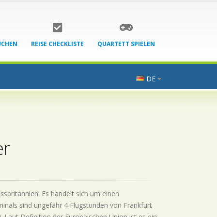
UCHEN
REISE CHECKLISTE
QUARTETT SPIELEN
DE
er
ssbritannien. Es handelt sich um einen
minals sind ungefähr 4 Flugstunden von Frankfurt
. Laut Definition der Europäischen Union ist es ein