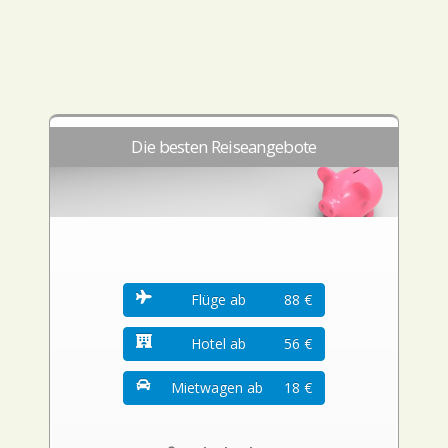
Die besten Reiseangebote
Flüge ab
88 €
Hotel ab
56 €
Mietwagen ab
18 €