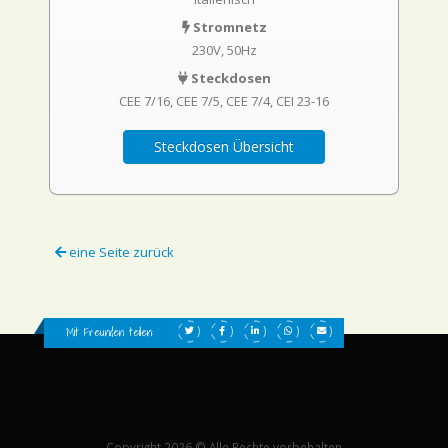
Stromnetz
230V, 50Hz
Steckdosen
CEE 7/16
CEE 7/5
CEE 7/4
CEI 23-16
Steckdosen Übersicht
eine Seite zurück
Mit Freunden teilen:
Copyright 2026 © Alle Rechte vorbehalten