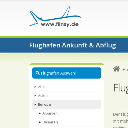
Flughafen Ankunft & Abflug
H
Flughafen Auswahl
Flu
Afrika
Asien
Europa
Albanien
Der Flug
mit mehr
Balearen
Verbindu