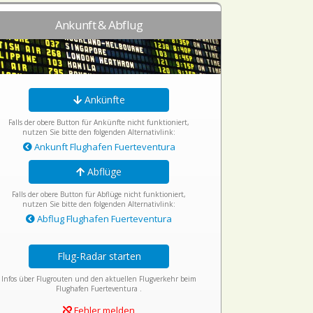
Ankunft & Abflug
Ankünfte
Falls der obere Button für Ankünfte nicht funktioniert,
nutzen Sie bitte den folgenden Alternativlink:
Ankunft Flughafen Fuerteventura
Abflüge
Falls der obere Button für Abflüge nicht funktioniert,
nutzen Sie bitte den folgenden Alternativlink:
Abflug Flughafen Fuerteventura
Flug-Radar starten
Infos über Flugrouten und den aktuellen Flugverkehr beim
Flughafen Fuerteventura .
Fehler melden