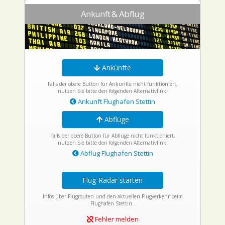
Ankunft & Abflug
Ankünfte
Falls der obere Button für Ankünfte nicht funktioniert,
nutzen Sie bitte den folgenden Alternativlink:
Ankunft Flughafen Stettin
Abflüge
Falls der obere Button für Abflüge nicht funktioniert,
nutzen Sie bitte den folgenden Alternativlink:
Abflug Flughafen Stettin
Flug-Radar starten
Infos über Flugrouten und den aktuellen Flugverkehr beim
Flughafen Stettin .
Fehler melden