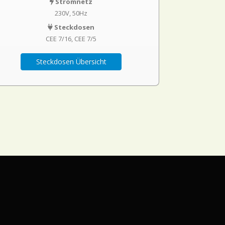
Stromnetz
230V, 50Hz
Steckdosen
CEE 7/16
CEE 7/5
Steckdosen Übersicht