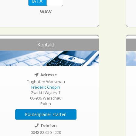
WAW
Kontakt
Adresse
Flughafen Warschau
Frédéric Chopin
Zwirki i Wigury 1
00-906 Warschau
Polen
Routenplaner starten
Telefon
0048 22 650 4220