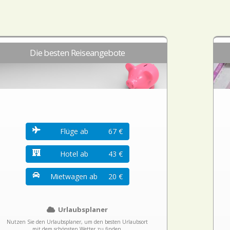
Die besten Reiseangebote
Flüge ab
67 €
Hotel ab
43 €
Mietwagen ab
20 €
Urlaubsplaner
Nutzen Sie den Urlaubsplaner, um den besten Urlaubsort
mit dem schönsten Wetter zu finden.