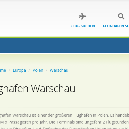
FLUG SUCHEN
FLUGHAFEN S
ome
Europa
Polen
Warschau
ghafen Warschau
hafen Warschau ist einer der größeren Flughäfen in Polen. Es handel
 Mio Passagieren pro Jahr. Die Terminals sind ungefähr 2 Flugstunden
 ist ein Direktflug. Laut Definition der Europäischen Union ist es ein K