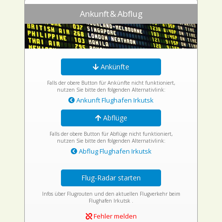
Ankunft & Abflug
Ankünfte
Falls der obere Button für Ankünfte nicht funktioniert,
nutzen Sie bitte den folgenden Alternativlink:
Ankunft Flughafen Irkutsk
Abflüge
Falls der obere Button für Abflüge nicht funktioniert,
nutzen Sie bitte den folgenden Alternativlink:
Abflug Flughafen Irkutsk
Flug-Radar starten
Infos über Flugrouten und den aktuellen Flugverkehr beim
Flughafen Irkutsk .
Fehler melden