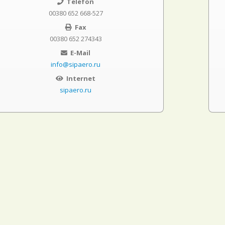
Telefon
00380 652 668-527
Fax
00380 652 274343
E-Mail
info@sipaero.ru
Internet
sipaero.ru