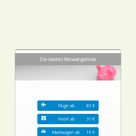
Die besten Reiseangebote
Flüge ab
83 €
Hotel ab
31 €
Mietwagen ab
19 €