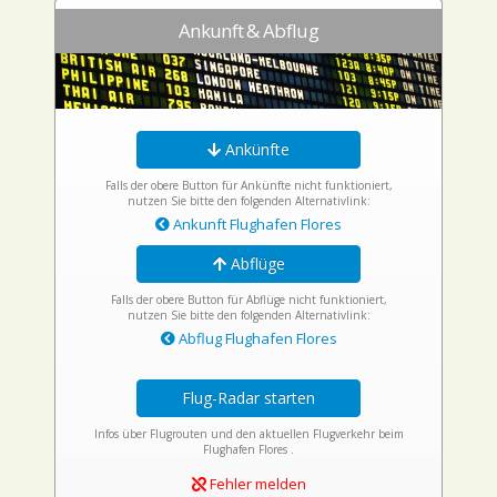
Ankunft & Abflug
Ankünfte
Falls der obere Button für Ankünfte nicht funktioniert,
nutzen Sie bitte den folgenden Alternativlink:
Ankunft Flughafen Flores
Abflüge
Falls der obere Button für Abflüge nicht funktioniert,
nutzen Sie bitte den folgenden Alternativlink:
Abflug Flughafen Flores
Flug-Radar starten
Infos über Flugrouten und den aktuellen Flugverkehr beim
Flughafen Flores .
Fehler melden