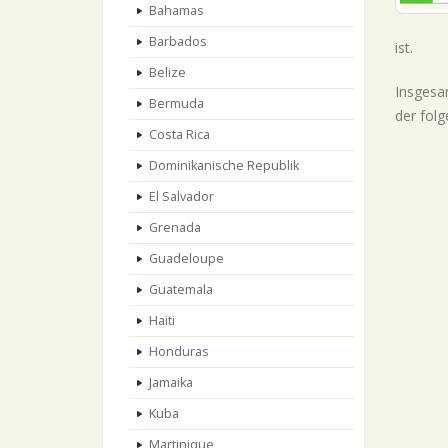
Bahamas
Barbados
ist.
Belize
Insgesam
Bermuda
der folg
Costa Rica
Dominikanische Republik
El Salvador
Grenada
Guadeloupe
Guatemala
Haiti
Honduras
Jamaika
Kuba
Martinique