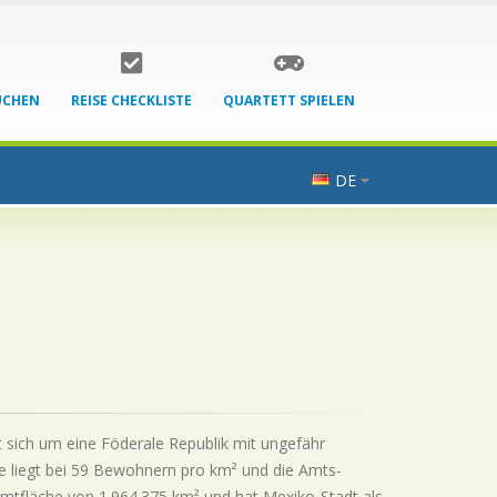
UCHEN
REISE CHECKLISTE
QUARTETT SPIELEN
DE
 sich um eine Föderale Republik mit ungefähr
e liegt bei 59 Bewohnern pro km² und die Amts-
samtfläche von 1.964.375 km² und hat Mexiko-Stadt als