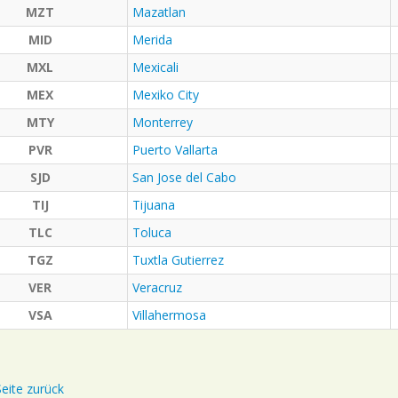
MZT
Mazatlan
MID
Merida
MXL
Mexicali
MEX
Mexiko City
MTY
Monterrey
PVR
Puerto Vallarta
SJD
San Jose del Cabo
TIJ
Tijuana
TLC
Toluca
TGZ
Tuxtla Gutierrez
VER
Veracruz
VSA
Villahermosa
eite zurück