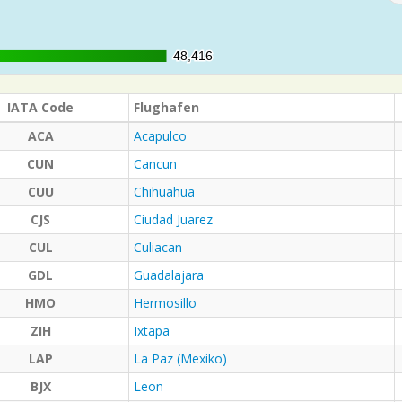
48,416
48,416
IATA Code
Flughafen
ACA
Acapulco
CUN
Cancun
CUU
Chihuahua
CJS
Ciudad Juarez
CUL
Culiacan
GDL
Guadalajara
HMO
Hermosillo
ZIH
Ixtapa
LAP
La Paz (Mexiko)
BJX
Leon