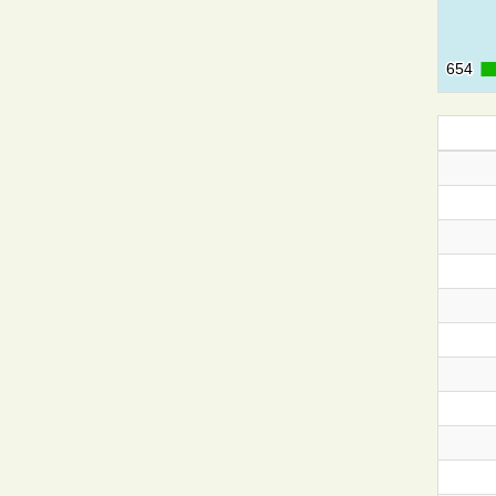
654
654