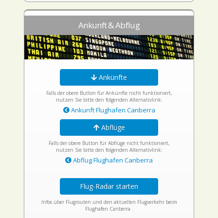
Ankunft & Abflug
Ankünfte
Falls der obere Button für Ankünfte nicht funktioniert,
nutzen Sie bitte den folgenden Alternativlink:
Ankunft Flughafen Canberra
Abflüge
Falls der obere Button für Abflüge nicht funktioniert,
nutzen Sie bitte den folgenden Alternativlink:
Abflug Flughafen Canberra
Flug-Radar starten
Infos über Flugrouten und den aktuellen Flugverkehr beim
Flughafen Canberra .