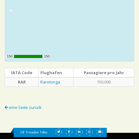
150
150
150
150
IATA Code
Flughafen
Passagiere pro Jahr
RAR
Rarotonga
150.000
eine Seite zurück
Mit Freunden teilen: