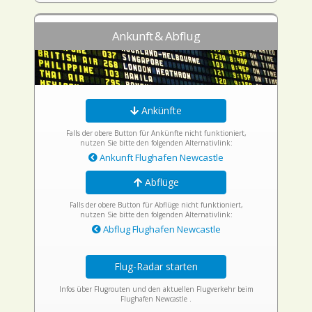
Ankunft & Abflug
Ankünfte
Falls der obere Button für Ankünfte nicht funktioniert,
nutzen Sie bitte den folgenden Alternativlink:
Ankunft Flughafen Newcastle
Abflüge
Falls der obere Button für Abflüge nicht funktioniert,
nutzen Sie bitte den folgenden Alternativlink:
Abflug Flughafen Newcastle
Flug-Radar starten
Infos über Flugrouten und den aktuellen Flugverkehr beim
Flughafen Newcastle .