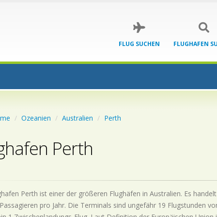
FLUG SUCHEN
FLUGHAFEN S
ome
Ozeanien
Australien
Perth
ghafen Perth
hafen Perth ist einer der größeren Flughäfen in Australien. Es handel
Passagieren pro Jahr. Die Terminals sind ungefähr 19 Flugstunden vo
 ein 1 Zwischenlandungs-Flug. Laut Definition der Europäischen Union i