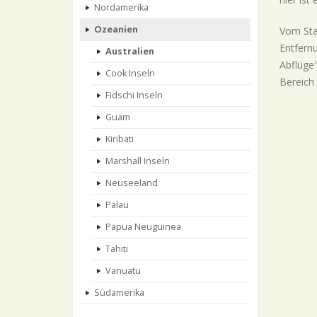
Nordamerika
Ozeanien
Vom Sta
Entfern
Australien
Abflüge"
Cook Inseln
Bereich 
Fidschi Inseln
Guam
Kiribati
Marshall Inseln
Neuseeland
Palau
Papua Neuguinea
Tahiti
Vanuatu
Südamerika