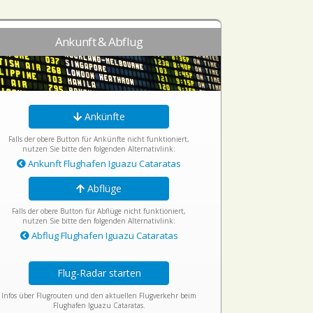
Ankunft & Abflug
Ankünfte
Falls der obere Button für Ankünfte nicht funktioniert,
nutzen Sie bitte den folgenden Alternativlink:
Ankunft Flughafen Iguazu Cataratas
Abflüge
Falls der obere Button für Abflüge nicht funktioniert,
nutzen Sie bitte den folgenden Alternativlink:
Abflug Flughafen Iguazu Cataratas
Flug-Radar starten
Infos über Flugrouten und den aktuellen Flugverkehr beim
Flughafen Iguazu Cataratas.