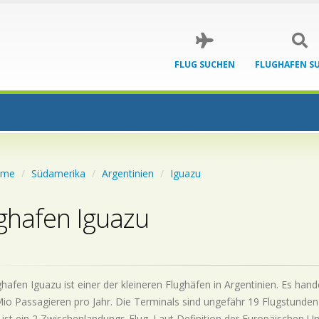
FLUG SUCHEN
FLUGHAFEN S
ome
Südamerika
Argentinien
Iguazu
ghafen Iguazu
hafen Iguazu ist einer der kleineren Flughäfen in Argentinien. Es han
Mio Passagieren pro Jahr. Die Terminals sind ungefähr 19 Flugstunden
 ist ein 2 Zwischenlandungs-Flug. Laut Definition der Europäischen Un