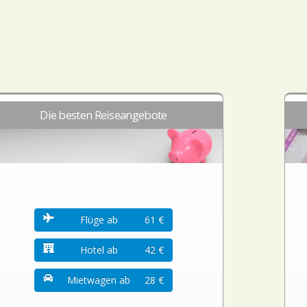
Die besten Reiseangebote
Flüge ab
61 €
Hotel ab
42 €
Mietwagen ab
28 €