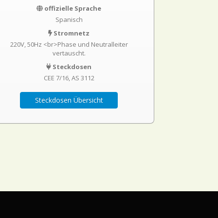
offizielle Sprache
Spanisch
Stromnetz
220V, 50Hz <br>Phase und Neutralleiter
vertauscht.
Steckdosen
CEE 7/16
AS 3112
Steckdosen Übersicht