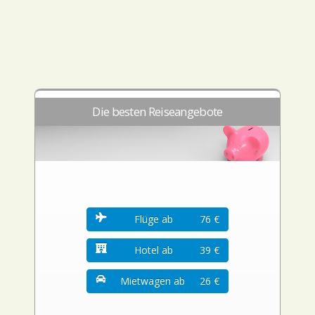
Die besten Reiseangebote
Flüge ab
76 €
Hotel ab
39 €
Mietwagen ab
26 €