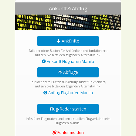
Ankunft & Abflug
Ankünfte
Falls der obere Button für Ankünfte nicht funktioniert,
nutzen Sie bitte den folgenden Alternativlink:
Ankunft Flughafen Manila
Abflüge
Falls der obere Button für Abflüge nicht funktioniert,
nutzen Sie bitte den folgenden Alternativlink:
Abflug Flughafen Manila
Flug-Radar starten
Infos über Flugrouten und den aktuellen Flugverkehr beim
Flughafen Manila .
Fehler melden