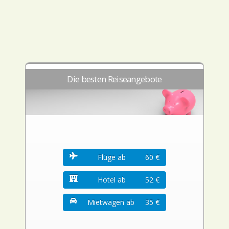
Die besten Reiseangebote
Flüge ab
60 €
Hotel ab
52 €
Mietwagen ab
35 €