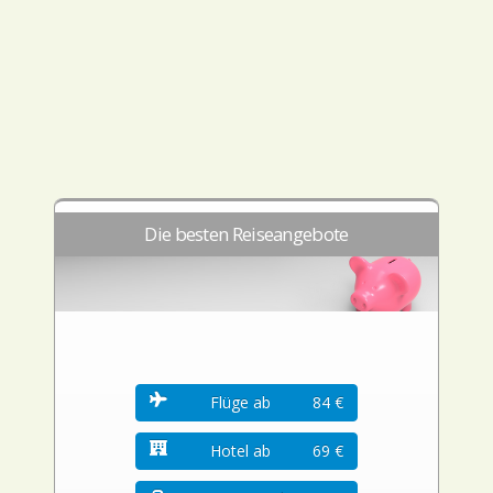
Die besten Reiseangebote
Flüge ab
84 €
Hotel ab
69 €