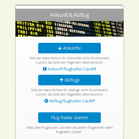
Ankunft & Abflug
Ankünfte
Falls der obere Button für Ankünfte nicht funktioniert,
nutzen Sie bitte den folgenden Alternativlink:
Ankunft Flughafen Cardiff
Abflüge
Falls der obere Button für Abflüge nicht funktioniert,
nutzen Sie bitte den folgenden Alternativlink:
Abflug Flughafen Cardiff
Flug-Radar starten
Infos über Flugrouten und den aktuellen Flugverkehr beim
Flughafen Cardiff .