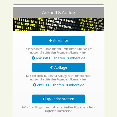
Ankunft & Abflug
Ankünfte
Falls der obere Button für Ankünfte nicht funktioniert,
nutzen Sie bitte den folgenden Alternativlink:
Ankunft Flughafen Humberside
Abflüge
Falls der obere Button für Abflüge nicht funktioniert,
nutzen Sie bitte den folgenden Alternativlink:
Abflug Flughafen Humberside
Flug-Radar starten
Infos über Flugrouten und den aktuellen Flugverkehr beim
Flughafen Humberside .