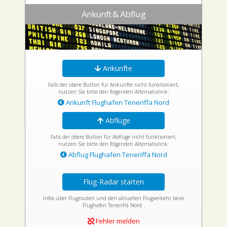
Ankunft & Abflug
Ankünfte
Falls der obere Button für Ankünfte nicht funktioniert,
nutzen Sie bitte den folgenden Alternativlink:
Ankunft Flughafen Teneriffa Nord
Abflüge
Falls der obere Button für Abflüge nicht funktioniert,
nutzen Sie bitte den folgenden Alternativlink:
Abflug Flughafen Teneriffa Nord
Flug-Radar starten
Infos über Flugrouten und den aktuellen Flugverkehr beim
Flughafen Teneriffa Nord .
Fehler melden