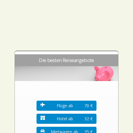
Die besten Reiseangebote
Flüge ab
70 €
Hotel ab
32 €
Mietwagen ab
35 €