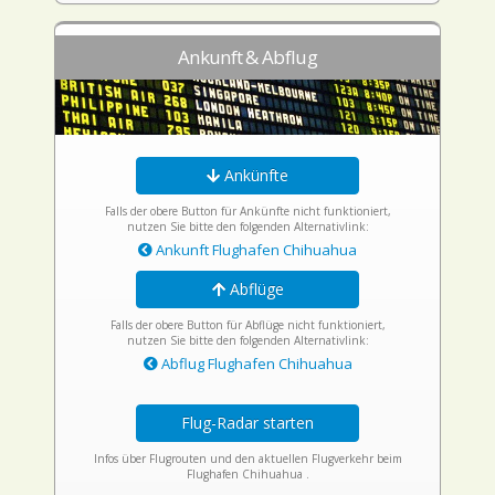
Ankunft & Abflug
Ankünfte
Falls der obere Button für Ankünfte nicht funktioniert,
nutzen Sie bitte den folgenden Alternativlink:
Ankunft Flughafen Chihuahua
Abflüge
Falls der obere Button für Abflüge nicht funktioniert,
nutzen Sie bitte den folgenden Alternativlink:
Abflug Flughafen Chihuahua
Flug-Radar starten
Infos über Flugrouten und den aktuellen Flugverkehr beim
Flughafen Chihuahua .