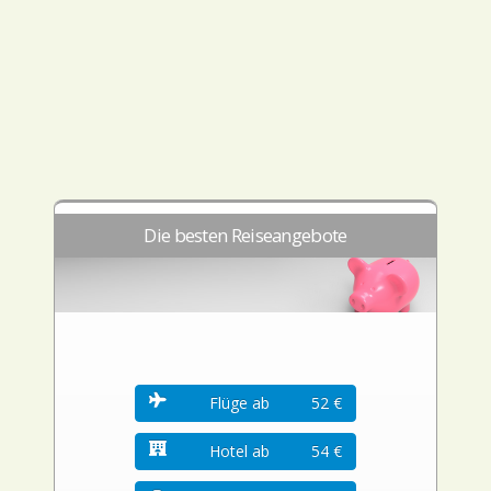
Die besten Reiseangebote
Flüge ab
52 €
Hotel ab
54 €