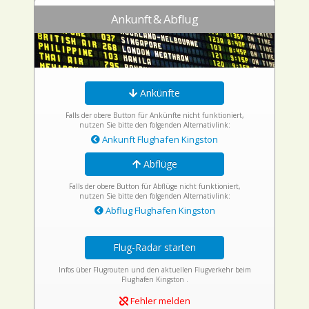
Ankunft & Abflug
Ankünfte
Falls der obere Button für Ankünfte nicht funktioniert,
nutzen Sie bitte den folgenden Alternativlink:
Ankunft Flughafen Kingston
Abflüge
Falls der obere Button für Abflüge nicht funktioniert,
nutzen Sie bitte den folgenden Alternativlink:
Abflug Flughafen Kingston
Flug-Radar starten
Infos über Flugrouten und den aktuellen Flugverkehr beim
Flughafen Kingston .
Fehler melden