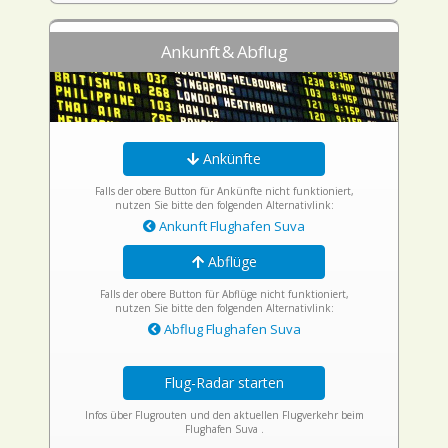
Ankunft & Abflug
Ankünfte
Falls der obere Button für Ankünfte nicht funktioniert,
nutzen Sie bitte den folgenden Alternativlink:
Ankunft Flughafen Suva
Abflüge
Falls der obere Button für Abflüge nicht funktioniert,
nutzen Sie bitte den folgenden Alternativlink:
Abflug Flughafen Suva
Flug-Radar starten
Infos über Flugrouten und den aktuellen Flugverkehr beim
Flughafen Suva .