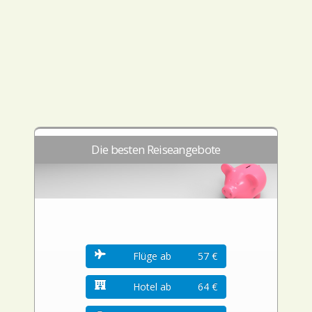
Die besten Reiseangebote
Flüge ab
57 €
Hotel ab
64 €