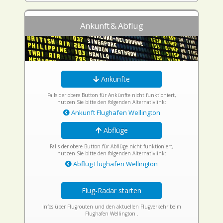
Ankunft & Abflug
Ankünfte
Falls der obere Button für Ankünfte nicht funktioniert,
nutzen Sie bitte den folgenden Alternativlink:
Ankunft Flughafen Wellington
Abflüge
Falls der obere Button für Abflüge nicht funktioniert,
nutzen Sie bitte den folgenden Alternativlink:
Abflug Flughafen Wellington
Flug-Radar starten
Infos über Flugrouten und den aktuellen Flugverkehr beim
Flughafen Wellington .