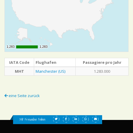
1,283
1,283
1,283
1,283
IATA Code
Flughafen
Passagiere pro Jahr
MHT
Manchester (US)
1.283.000
eine Seite zurück
Mit Freunden teilen: