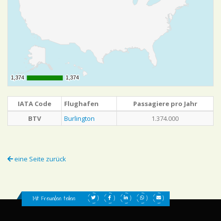
1,374
1,374
1,374
1,374
IATA Code
Flughafen
Passagiere pro Jahr
BTV
Burlington
1.374.000
eine Seite zurück
Mit Freunden teilen: