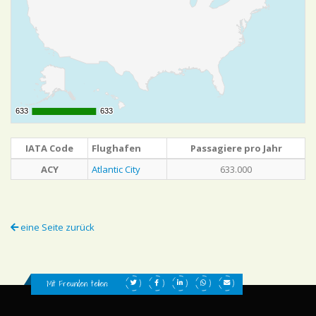
633
633
633
633
IATA Code
Flughafen
Passagiere pro Jahr
ACY
Atlantic City
633.000
eine Seite zurück
Mit Freunden teilen: