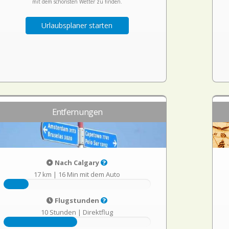
mit dem schönsten Wetter zu finden.
Urlaubsplaner starten
Entfernungen
Nach Calgary
17 km
|
16 Min mit dem Auto
Flugstunden
10 Stunden
|
Direktflug