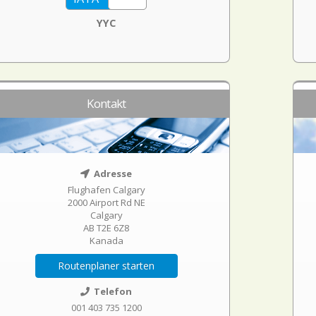
YYC
Kontakt
Adresse
Flughafen Calgary
2000 Airport Rd NE
Calgary
AB T2E 6Z8
Kanada
Routenplaner starten
Telefon
001 403 735 1200