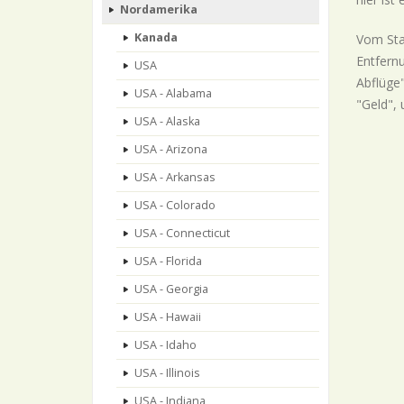
Nordamerika
Kanada
Vom Sta
Entfernu
USA
Abflüge"
USA - Alabama
"Geld", 
USA - Alaska
USA - Arizona
USA - Arkansas
USA - Colorado
USA - Connecticut
USA - Florida
USA - Georgia
USA - Hawaii
USA - Idaho
USA - Illinois
USA - Indiana