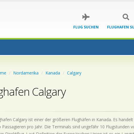
FLUG SUCHEN
FLUGHAFEN S
ome
Nordamerika
Kanada
Calgary
ghafen Calgary
hafen Calgary ist einer der größeren Flughäfen in Kanada. Es handelt
 Passagieren pro Jahr. Die Terminals sind ungefähr 10 Flugstunden v
 ein Direktflug. Laut Definition der Europäischen Union ist es ein Langs