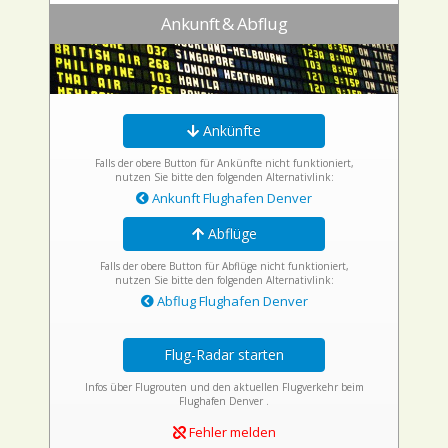
Ankunft & Abflug
Ankünfte
Falls der obere Button für Ankünfte nicht funktioniert,
nutzen Sie bitte den folgenden Alternativlink:
Ankunft Flughafen Denver
Abflüge
Falls der obere Button für Abflüge nicht funktioniert,
nutzen Sie bitte den folgenden Alternativlink:
Abflug Flughafen Denver
Flug-Radar starten
Infos über Flugrouten und den aktuellen Flugverkehr beim
Flughafen Denver .
Fehler melden