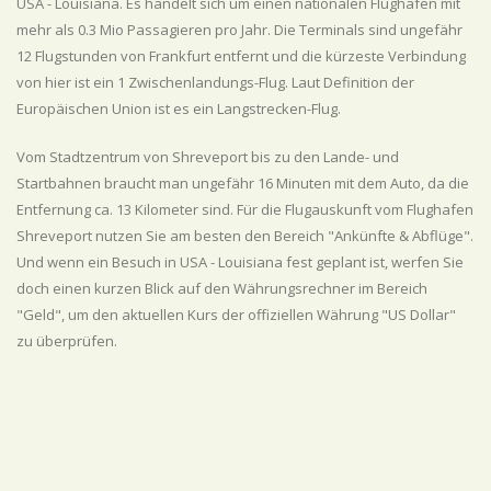
USA - Louisiana. Es handelt sich um einen nationalen Flughafen mit
mehr als 0.3 Mio Passagieren pro Jahr. Die Terminals sind ungefähr
12 Flugstunden von Frankfurt entfernt und die kürzeste Verbindung
von hier ist ein 1 Zwischenlandungs-Flug. Laut Definition der
Europäischen Union ist es ein Langstrecken-Flug.
Vom Stadtzentrum von Shreveport bis zu den Lande- und
Startbahnen braucht man ungefähr 16 Minuten mit dem Auto, da die
Entfernung ca. 13 Kilometer sind. Für die Flugauskunft vom Flughafen
Shreveport nutzen Sie am besten den Bereich "Ankünfte & Abflüge".
Und wenn ein Besuch in USA - Louisiana fest geplant ist, werfen Sie
doch einen kurzen Blick auf den Währungsrechner im Bereich
"Geld", um den aktuellen Kurs der offiziellen Währung "US Dollar"
zu überprüfen.