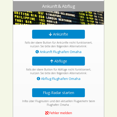
Ankunft & Abflug
Ankünfte
Falls der obere Button für Ankünfte nicht funktioniert,
nutzen Sie bitte den folgenden Alternativlink:
Ankunft Flughafen Omaha
Abflüge
Falls der obere Button für Abflüge nicht funktioniert,
nutzen Sie bitte den folgenden Alternativlink:
Abflug Flughafen Omaha
Flug-Radar starten
Infos über Flugrouten und den aktuellen Flugverkehr beim
Flughafen Omaha .
Fehler melden