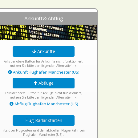
Ankunft & Abflug
Ankünfte
Falls der obere Button für Ankünfte nicht funktioniert,
nutzen Sie bitte den folgenden Alternativlink:
Ankunft Flughafen Manchester (US)
Abflüge
Falls der obere Button für Abflüge nicht funktioniert,
nutzen Sie bitte den folgenden Alternativlink:
Abflug Flughafen Manchester (US)
Flug-Radar starten
Infos über Flugrouten und den aktuellen Flugverkehr beim
Flughafen Manchester (US) .