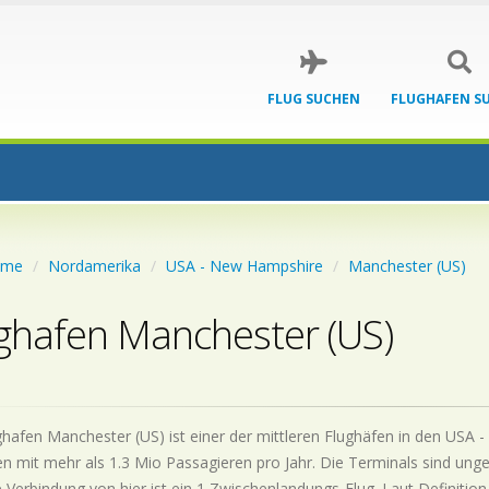
FLUG SUCHEN
FLUGHAFEN S
ome
Nordamerika
USA - New Hampshire
Manchester (US)
ghafen Manchester (US)
hafen Manchester (US) ist einer der mittleren Flughäfen in den USA 
n mit mehr als 1.3 Mio Passagieren pro Jahr. Die Terminals sind unge
 Verbindung von hier ist ein 1 Zwischenlandungs-Flug. Laut Definition