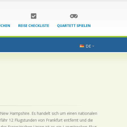
UCHEN
REISE CHECKLISTE
QUARTETT SPIELEN
DE
- New Hampshire. Es handelt sich um einen nationalen
fähr 12 Flugstunden von Frankfurt entfernt und die
 der Europäischen Union ist es ein Langstrecken-Flug.