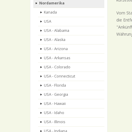
Nordamerika
Kanada
Vom Sta
die Entf
USA
"Ankünft
USA - Alabama
Währungs
USA - Alaska
USA - Arizona
USA - Arkansas
USA - Colorado
USA - Connecticut
USA - Florida
USA - Georgia
USA - Hawaii
USA - Idaho
USA - Illinois
USA - Indiana