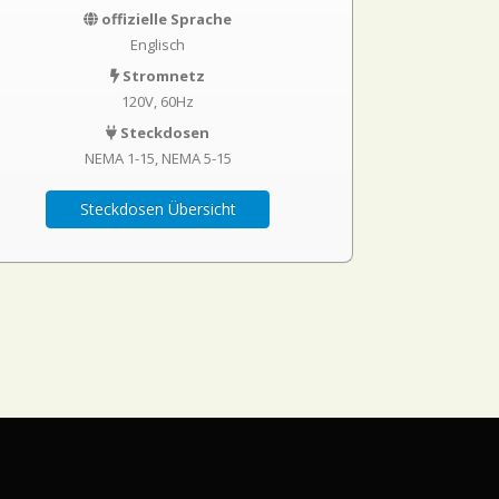
offizielle Sprache
Englisch
Stromnetz
120V, 60Hz
Steckdosen
NEMA 1-15
NEMA 5-15
Steckdosen Übersicht