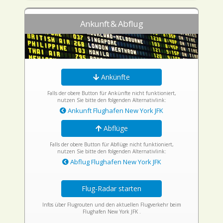
Ankunft & Abflug
Ankünfte
Falls der obere Button für Ankünfte nicht funktioniert,
nutzen Sie bitte den folgenden Alternativlink:
Ankunft Flughafen New York JFK
Abflüge
Falls der obere Button für Abflüge nicht funktioniert,
nutzen Sie bitte den folgenden Alternativlink:
Abflug Flughafen New York JFK
Flug-Radar starten
Infos über Flugrouten und den aktuellen Flugverkehr beim
Flughafen New York JFK .