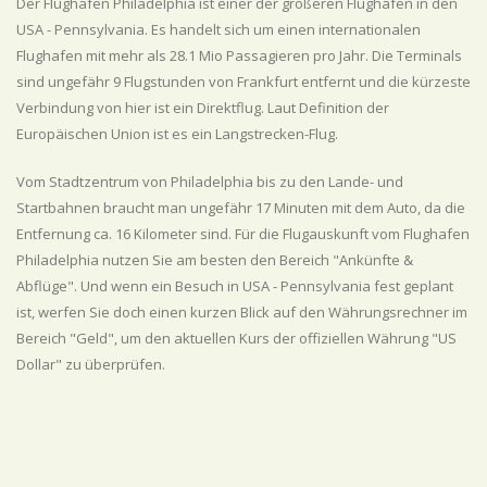
Der Flughafen Philadelphia ist einer der größeren Flughäfen in den
USA - Pennsylvania. Es handelt sich um einen internationalen
Flughafen mit mehr als 28.1 Mio Passagieren pro Jahr. Die Terminals
sind ungefähr 9 Flugstunden von Frankfurt entfernt und die kürzeste
Verbindung von hier ist ein Direktflug. Laut Definition der
Europäischen Union ist es ein Langstrecken-Flug.
Vom Stadtzentrum von Philadelphia bis zu den Lande- und
Startbahnen braucht man ungefähr 17 Minuten mit dem Auto, da die
Entfernung ca. 16 Kilometer sind. Für die Flugauskunft vom Flughafen
Philadelphia nutzen Sie am besten den Bereich "Ankünfte &
Abflüge". Und wenn ein Besuch in USA - Pennsylvania fest geplant
ist, werfen Sie doch einen kurzen Blick auf den Währungsrechner im
Bereich "Geld", um den aktuellen Kurs der offiziellen Währung "US
Dollar" zu überprüfen.