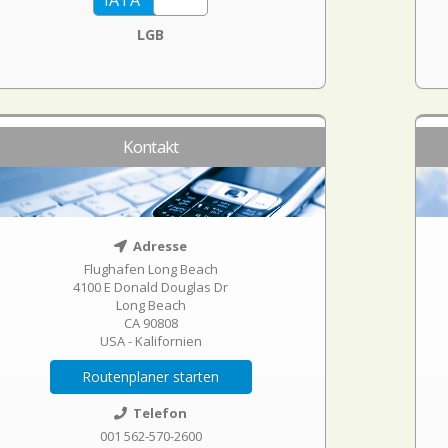
LGB
Kontakt
Adresse
Flughafen Long Beach
4100 E Donald Douglas Dr
Long Beach
CA 90808
USA - Kalifornien
Routenplaner starten
Telefon
001 562-570-2600