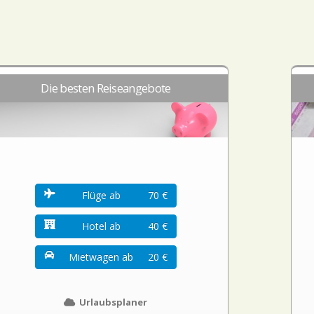
Die besten Reiseangebote
Flüge ab
70 €
Hotel ab
40 €
Mietwagen ab
20 €
Urlaubsplaner