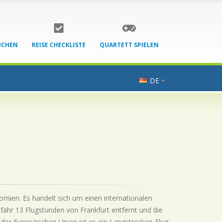
UCHEN
REISE CHECKLISTE
QUARTETT SPIELEN
DE
ornien. Es handelt sich um einen internationalen
fähr 13 Flugstunden von Frankfurt entfernt und die
 der Europäischen Union ist es ein Langstrecken-Flug.