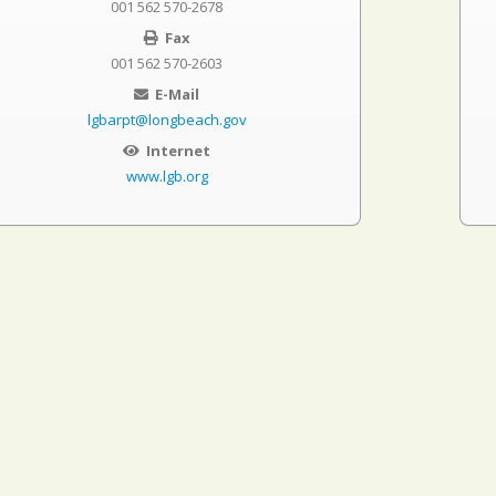
001 562 570-2678
Fax
001 562 570-2603
E-Mail
lgbarpt@longbeach.gov
Internet
www.lgb.org